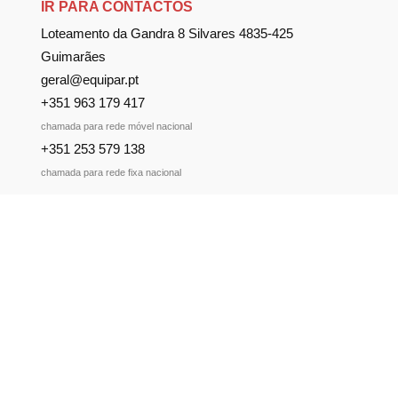
IR PARA CONTACTOS
Loteamento da Gandra 8 Silvares 4835-425
Guimarães
geral@equipar.pt
+351 963 179 417
chamada para rede móvel nacional
+351 253 579 138
chamada para rede fixa nacional
SUBSCREVER NEWSLETTER
Não perca nossas novidades!
Política de Privacidade
Política de Cookies
Livro de Reclamações