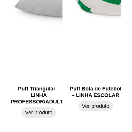
Puff Triangular –
Puff Bola de Futebol
LINHA
– LINHA ESCOLAR
PROFESSOR/ADULTO
Ver produto
Ver produto