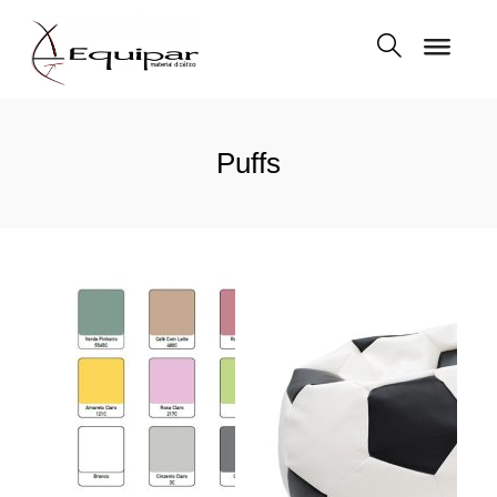
Puffs