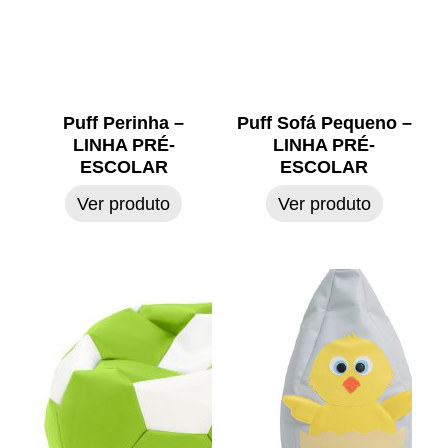
Puff Perinha –
Puff Sofá Pequeno –
LINHA PRÉ-
LINHA PRÉ-
ESCOLAR
ESCOLAR
Ver produto
Ver produto