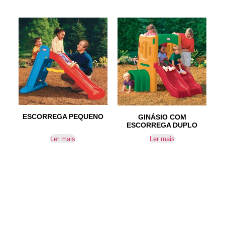
ESCORREGA PEQUENO
GINÁSIO COM
ESCORREGA DUPLO
Ler mais
Ler mais
IR PARA CONTACTOS
Loteamento da Gandra 8 Silvares 4835-425
Guimarães
geral@equipar.pt