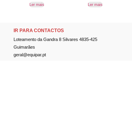
Ler mais
Ler mais
IR PARA CONTACTOS
Loteamento da Gandra 8 Silvares 4835-425
Guimarães
geral@equipar.pt
+351 963 179 417
chamada para rede móvel nacional
+351 253 579 138
chamada para rede fixa nacional
SUBSCREVER NEWSLETTER
Não perca nossas novidades!