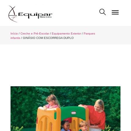
Início
/
Creche e Pré-Escolar
/
Equipamento Exterior
/
Parques
infantis
/ GINÁSIO COM ESCORREGA DUPLO