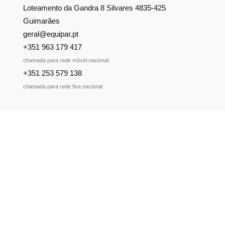
Loteamento da Gandra 8 Silvares 4835-425
Guimarães
geral@equipar.pt
+351 963 179 417
chamada para rede móvel nacional
+351 253 579 138
chamada para rede fixa nacional
SUBSCREVER NEWSLETTER
Não perca nossas novidades!
Política de Privacidade
Política de Cookies
Livro de Reclamações