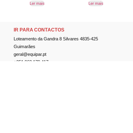
Ler mais
Ler mais
IR PARA CONTACTOS
Loteamento da Gandra 8 Silvares 4835-425
Guimarães
geral@equipar.pt
+351 963 179 417
chamada para rede móvel nacional
+351 253 579 138
chamada para rede fixa nacional
SUBSCREVER NEWSLETTER
Não perca nossas novidades!