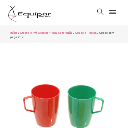
Início
/
Creche e Pré-Escolar
/
Hora da refeição
/
Copos e Tigelas
/ Copos com
pega 28 cl