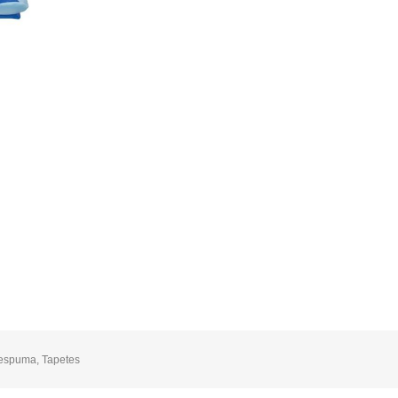
 espuma
,
Tapetes