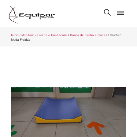
Início
/
Mobiliário
/
Creche e Pré-Escolar
/
Banca de banho e mudas
/ Colchão
Muda Fraldas