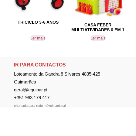
TRICICLO 3-6 ANOS
CASA FEBER
MULTIATIVIDADES 6 EM 1
Ler mais
Ler mais
IR PARA CONTACTOS
Loteamento da Gandra 8 Silvares 4835-425
Guimarães
geral@equipar.pt
+351 963 179 417
chamada para rede móvel nacional
+351 253 579 138
chamada para rede fixa nacional