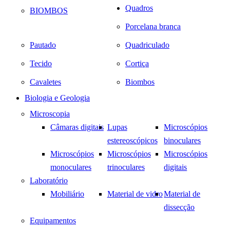
Quadros
BIOMBOS
Porcelana branca
Pautado
Quadriculado
Tecido
Cortiça
Cavaletes
Biombos
Biologia e Geologia
Microscopia
Câmaras digitais
Lupas
Microscópios
estereoscópicos
binoculares
Microscópios
Microscópios
Microscópios
monoculares
trinoculares
digitais
Laboratório
Mobiliário
Material de vidro
Material de
dissecção
Equipamentos