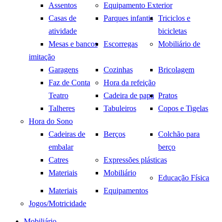
Assentos
Equipamento Exterior
Casas de
Parques infantis
Triciclos e
atividade
bicicletas
Mesas e bancos
Escorregas
Mobiliário de
imitação
Garagens
Cozinhas
Bricolagem
Faz de Conta
Hora da refeição
Teatro
Cadeira de papa
Pratos
Talheres
Tabuleiros
Copos e Tigelas
Hora do Sono
Cadeiras de
Berços
Colchão para
embalar
berço
Catres
Expressões plásticas
Materiais
Mobiliário
Educação Física
Materiais
Equipamentos
Jogos/Motricidade
Mobiliário