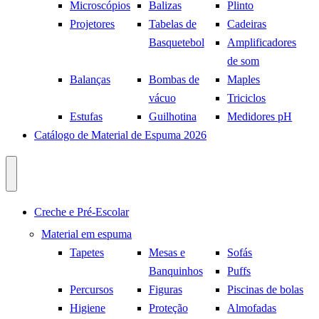
Microscópios
Balizas
Plinto
Projetores
Tabelas de
Cadeiras
Basquetebol
Amplificadores
de som
Balanças
Bombas de
Maples
vácuo
Triciclos
Estufas
Guilhotina
Medidores pH
Catálogo de Material de Espuma 2026
Creche e Pré-Escolar
Material em espuma
Tapetes
Mesas e
Sofás
Banquinhos
Puffs
Percursos
Figuras
Piscinas de bolas
Higiene
Proteção
Almofadas