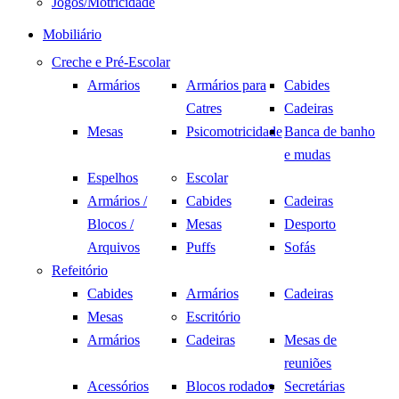
Jogos/Motricidade
Mobiliário
Creche e Pré-Escolar
Armários
Armários para
Cabides
Catres
Cadeiras
Mesas
Psicomotricidade
Banca de banho
e mudas
Espelhos
Escolar
Armários /
Cabides
Cadeiras
Blocos /
Mesas
Desporto
Arquivos
Puffs
Sofás
Refeitório
Cabides
Armários
Cadeiras
Mesas
Escritório
Armários
Cadeiras
Mesas de
reuniões
Acessórios
Blocos rodados
Secretárias