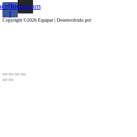
acebook-
Instagram
f
Copyright ©2026 Equipar | Desenvolvido por
agilstore