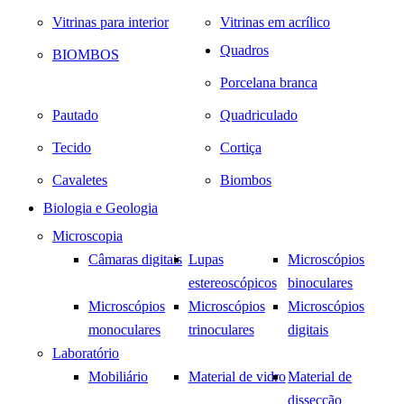
Vitrinas para interior
Vitrinas em acrílico
Quadros
BIOMBOS
Porcelana branca
Pautado
Quadriculado
Tecido
Cortiça
Cavaletes
Biombos
Biologia e Geologia
Microscopia
Câmaras digitais
Lupas
Microscópios
estereoscópicos
binoculares
Microscópios
Microscópios
Microscópios
monoculares
trinoculares
digitais
Laboratório
Mobiliário
Material de vidro
Material de
dissecção