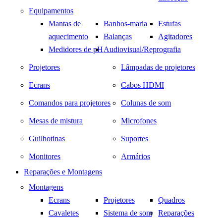
Equipamentos
Mantas de
Banhos-maria
Estufas
aquecimento
Balanças
Agitadores
Medidores de pH
Audiovisual/Reprografia
Projetores
Lâmpadas de projetores
Ecrans
Cabos HDMI
Comandos para projetores
Colunas de som
Mesas de mistura
Microfones
Guilhotinas
Suportes
Monitores
Armários
Reparações e Montagens
Montagens
Ecrans
Projetores
Quadros
Cavaletes
Sistema de som
Reparações