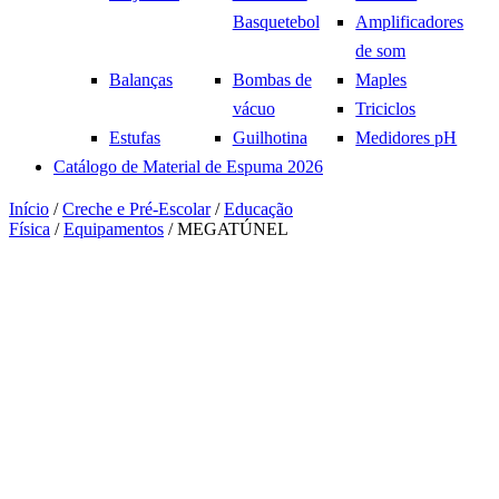
Basquetebol
Amplificadores
de som
Balanças
Bombas de
Maples
vácuo
Triciclos
Estufas
Guilhotina
Medidores pH
Catálogo de Material de Espuma 2026
Início
/
Creche e Pré-Escolar
/
Educação
Física
/
Equipamentos
/ MEGATÚNEL