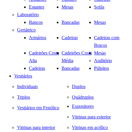
Estantes
Mesas
Sofás
Laboratório
Bancos
Bancadas
Mesas
Geriátrico
Armários
Cadeiras
Cadeiras com
Braços
Cadeirões Costa
Cadeirões Costa
Mesas
Alta
Média
Auditório
Cadeiras
Bancadas
Púlpitos
Vestiários
Individuais
Duplos
Triplos
Quádruplos
Expositores
Vestiários em Fenólico
Vitrinas para exterior
Vitrinas para interior
Vitrinas em acrílico