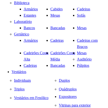
Biblioteca
Armários
Cabides
Cadeiras
Estantes
Mesas
Sofás
Laboratório
Bancos
Bancadas
Mesas
Geriátrico
Armários
Cadeiras
Cadeiras com
Braços
Cadeirões Costa
Cadeirões Costa
Mesas
Alta
Média
Auditório
Cadeiras
Bancadas
Púlpitos
Vestiários
Individuais
Duplos
Triplos
Quádruplos
Expositores
Vestiários em Fenólico
Vitrinas para exterior