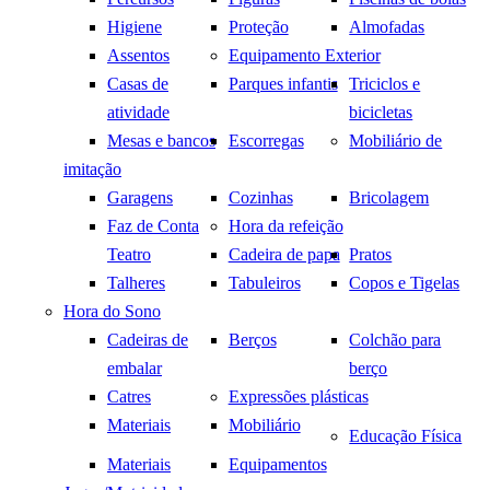
Higiene
Proteção
Almofadas
Assentos
Equipamento Exterior
Casas de
Parques infantis
Triciclos e
atividade
bicicletas
Mesas e bancos
Escorregas
Mobiliário de
imitação
Garagens
Cozinhas
Bricolagem
Faz de Conta
Hora da refeição
Teatro
Cadeira de papa
Pratos
Talheres
Tabuleiros
Copos e Tigelas
Hora do Sono
Cadeiras de
Berços
Colchão para
embalar
berço
Catres
Expressões plásticas
Materiais
Mobiliário
Educação Física
Materiais
Equipamentos