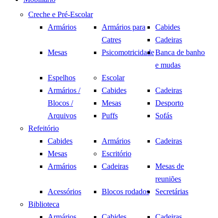
Creche e Pré-Escolar
Armários
Armários para
Cabides
Catres
Cadeiras
Mesas
Psicomotricidade
Banca de banho
e mudas
Espelhos
Escolar
Armários /
Cabides
Cadeiras
Blocos /
Mesas
Desporto
Arquivos
Puffs
Sofás
Refeitório
Cabides
Armários
Cadeiras
Mesas
Escritório
Armários
Cadeiras
Mesas de
reuniões
Acessórios
Blocos rodados
Secretárias
Biblioteca
Armários
Cabides
Cadeiras