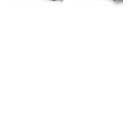
GRANDE PARQUE
CASTELO COM
DE DIVERSÕES
ESCORREGA
Ver produto
Ver produto
IR PARA CONTACTOS
Loteamento da Gandra 8 Silvares 4835-425