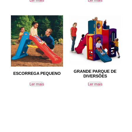
Ler mais
Ler mais
GRANDE PARQUE DE
ESCORREGA PEQUENO
DIVERSÕES
Ler mais
Ler mais
IR PARA CONTACTOS
Loteamento da Gandra 8 Silvares 4835-425
Guimarães