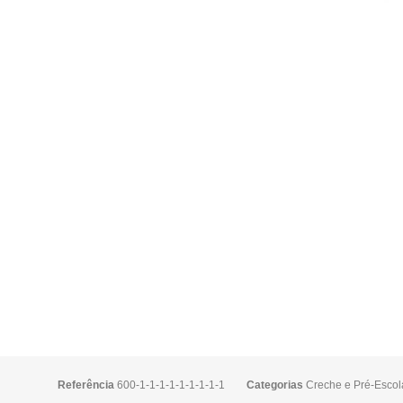
Referência
600-1-1-1-1-1-1-1-1-1
Categorias
Creche e Pré-Escol