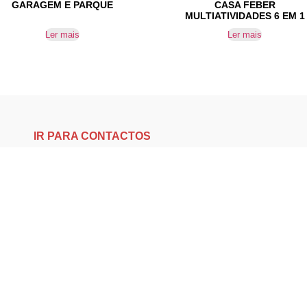
GARAGEM E PARQUE
CASA FEBER
MULTIATIVIDADES 6 EM 1
Ler mais
Ler mais
IR PARA CONTACTOS
Loteamento da Gandra 8 Silvares 4835-425 Guimarães
geral@equipar.pt
+351 963 179 417
chamada para rede móvel nacional
+351 253 579 138
chamada para rede fixa nacional