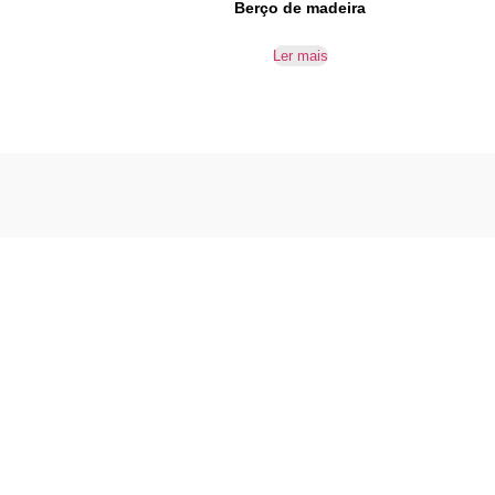
Berço de madeira
Ler mais
Reparação e venda de equipamentos
didáticos e outros