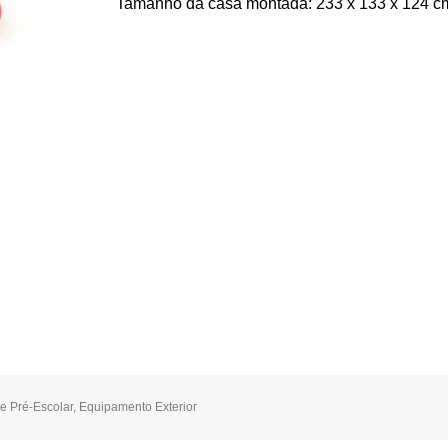
Tamanho da casa montada: 233 x 133 x 124 cm (
e Pré-Escolar
,
Equipamento Exterior