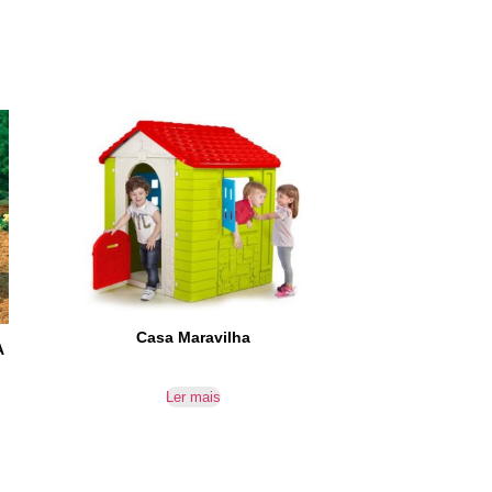
Casa Maravilha
A
Ler mais