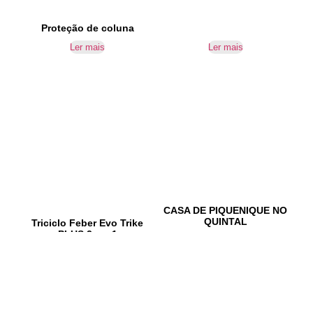
Proteção de coluna
Ler mais
Ler mais
CASA DE PIQUENIQUE NO
QUINTAL
Triciclo Feber Evo Trike
PLUS 3 em 1
Ler mais
Ler mais