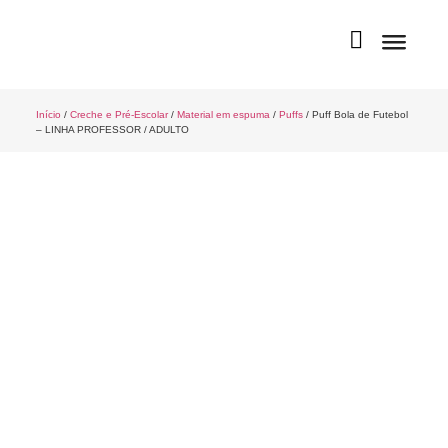
Início
/
Creche e Pré-Escolar
/
Material em espuma
/
Puffs
/ Puff Bola de Futebol
– LINHA PROFESSOR / ADULTO