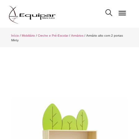
Início
/
Mobiliário
/
Creche e Pré-Escolar
/
Armários
/ Armário alto com 2 portas
Minty