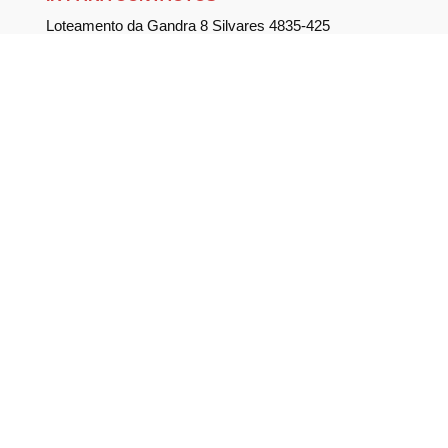
Loteamento da Gandra 8 Silvares 4835-425
Guimarães
geral@equipar.pt
+351 963 179 417
chamada para rede móvel nacional
+351 253 579 138
chamada para rede fixa nacional
SUBSCREVER NEWSLETTER
Não perca nossas novidades!
Política de Privacidade
Política de Cookies
Livro de Reclamações