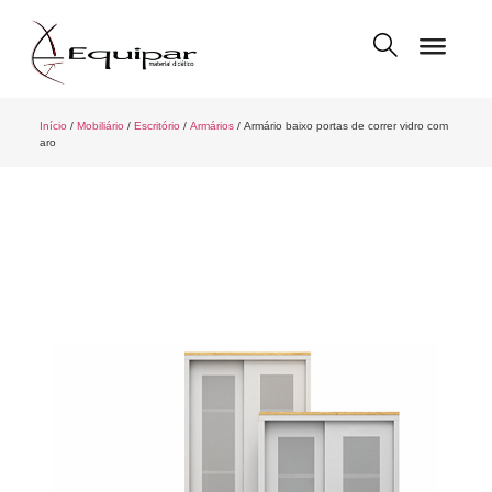
Início
/
Mobiliário
/
Escritório
/
Armários
/ Armário baixo portas de correr vidro com
aro