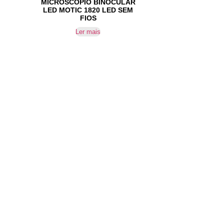
MICROSCÓPIO BINOCULAR
LED MOTIC 1820 LED SEM
FIOS
Ler mais
SUBSCREVER NEWSLETTER
Não perca nossas novidades!