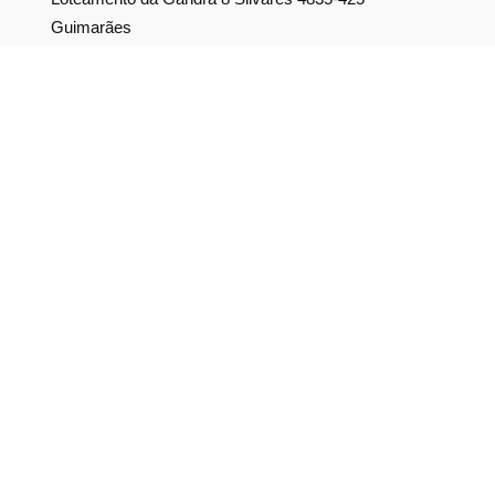
Guimarães
geral@equipar.pt
+351 963 179 417
chamada para rede móvel nacional
+351 253 579 138
chamada para rede fixa nacional
SUBSCREVER NEWSLETTER
Não perca nossas novidades!
Política de Privacidade
Política de Cookies
Livro de Reclamações