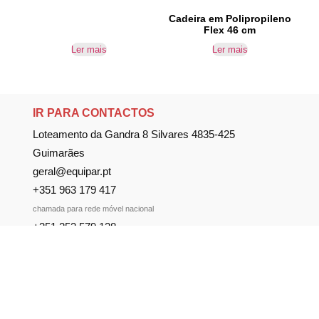
Cadeira em Polipropileno
Flex 46 cm
Ler mais
Ler mais
IR PARA CONTACTOS
Loteamento da Gandra 8 Silvares 4835-425
Guimarães
geral@equipar.pt
+351 963 179 417
chamada para rede móvel nacional
+351 253 579 138
chamada para rede fixa nacional
SUBSCREVER NEWSLETTER
Não perca nossas novidades!