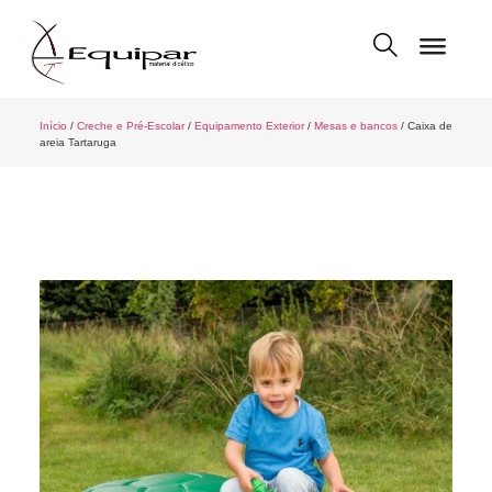
Início
/
Creche e Pré-Escolar
/
Equipamento Exterior
/
Mesas e bancos
/ Caixa de
areia Tartaruga