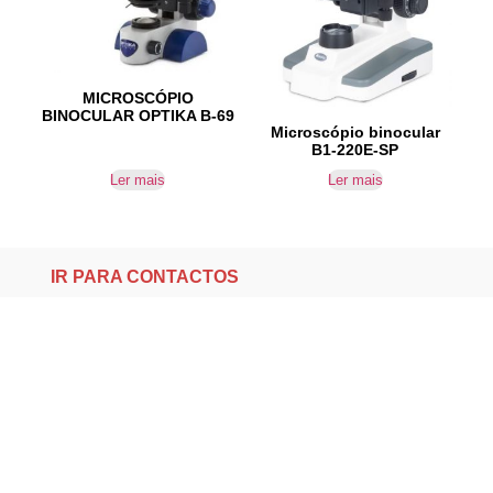
MICROSCÓPIO
BINOCULAR OPTIKA B-69
Microscópio binocular
B1-220E-SP
Ler mais
Ler mais
IR PARA CONTACTOS
Loteamento da Gandra 8 Silvares 4835-425
Guimarães
geral@equipar.pt
+351 963 179 417
chamada para rede móvel nacional
+351 253 579 138
chamada para rede fixa nacional