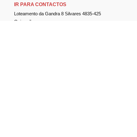
IR PARA CONTACTOS
Loteamento da Gandra 8 Silvares 4835-425
Guimarães
geral@equipar.pt
+351 963 179 417
chamada para rede móvel nacional
+351 253 579 138
chamada para rede fixa nacional
SUBSCREVER NEWSLETTER
Não perca nossas novidades!
Política de Privacidade
Política de Cookies
Livro de Reclamações