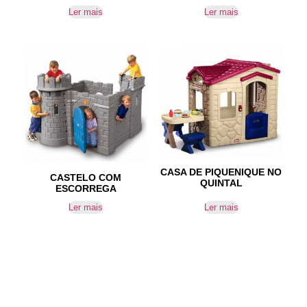
Ler mais
Ler mais
CASA DE PIQUENIQUE NO
CASTELO COM
QUINTAL
ESCORREGA
Ler mais
Ler mais
IR PARA CONTACTOS
Loteamento da Gandra 8 Silvares 4835-425
Guimarães