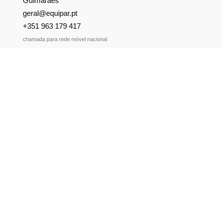
Guimarães
geral@equipar.pt
+351 963 179 417
chamada para rede móvel nacional
+351 253 579 138
chamada para rede fixa nacional
SUBSCREVER NEWSLETTER
Não perca nossas novidades!
Política de Privacidade
Política de Cookies
Livro de Reclamações