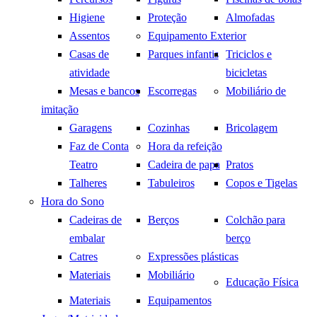
Higiene
Proteção
Almofadas
Assentos
Equipamento Exterior
Casas de
Parques infantis
Triciclos e
atividade
bicicletas
Mesas e bancos
Escorregas
Mobiliário de
imitação
Garagens
Cozinhas
Bricolagem
Faz de Conta
Hora da refeição
Teatro
Cadeira de papa
Pratos
Talheres
Tabuleiros
Copos e Tigelas
Hora do Sono
Cadeiras de
Berços
Colchão para
embalar
berço
Catres
Expressões plásticas
Materiais
Mobiliário
Educação Física
Materiais
Equipamentos