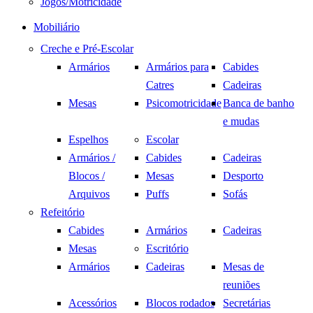
Jogos/Motricidade
Mobiliário
Creche e Pré-Escolar
Armários
Armários para
Cabides
Catres
Cadeiras
Mesas
Psicomotricidade
Banca de banho
e mudas
Espelhos
Escolar
Armários /
Cabides
Cadeiras
Blocos /
Mesas
Desporto
Arquivos
Puffs
Sofás
Refeitório
Cabides
Armários
Cadeiras
Mesas
Escritório
Armários
Cadeiras
Mesas de
reuniões
Acessórios
Blocos rodados
Secretárias