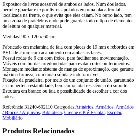
Expositor de livros acessível de ambos os lados. Num dos lados,
permite guardar e expor livros apoiados em uma placa frontal
localizada na frente, o que evita que eles caiam. No outro lado, tem
uma zona de prateleiras onde pode guardar todo o tipo de elementos
de leitura ou qualquer material.
Medidas: 90 x 120 x 60 cm.
Fabricado em melamina de faia com placas de 19 mm e rebordos em
PVC de 2 mm com acabamento em ambas as faces.
Possui rodas de 6 cm com freios, para facilitar sua movimentação.
Móveis com bordas arredondadas para evitar cortes ou ferimentos.
Montagem mediante sistema de manga de aproximação, que garante
máxima firmeza, com união sólida e indeformável.
Fixação da prateleira, por meio de um conjunto de união, garantindo
assim perfeita estabilidade, bem como total resistência do suporte.
Estrutura em branco ou faia e possibilidade de escolher a cor dos
lados.
Referência
31240-602110
Categorias
Armários
,
Armários
,
Armários
/ Blocos / Arquivos
,
Biblioteca
,
Creche e Pré-Escolar
,
Escolar
,
Mobiliário
Produtos Relacionados