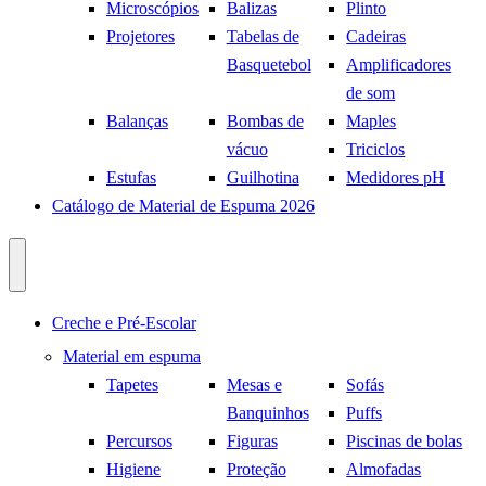
Microscópios
Balizas
Plinto
Projetores
Tabelas de
Cadeiras
Basquetebol
Amplificadores
de som
Balanças
Bombas de
Maples
vácuo
Triciclos
Estufas
Guilhotina
Medidores pH
Catálogo de Material de Espuma 2026
Creche e Pré-Escolar
Material em espuma
Tapetes
Mesas e
Sofás
Banquinhos
Puffs
Percursos
Figuras
Piscinas de bolas
Higiene
Proteção
Almofadas