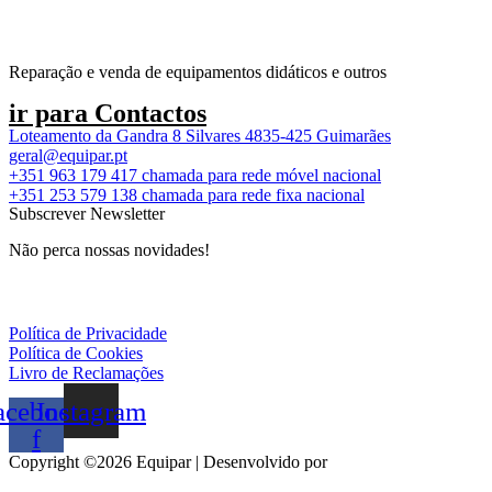
Reparação e venda de equipamentos didáticos e outros
ir para Contactos
Loteamento da Gandra 8 Silvares 4835-425 Guimarães
geral@equipar.pt
+351 963 179 417
chamada para rede móvel nacional
+351 253 579 138
chamada para rede fixa nacional
Subscrever Newsletter
Não perca nossas novidades!
Política de Privacidade
Política de Cookies
Livro de Reclamações
acebook-
Instagram
f
Copyright ©2026 Equipar | Desenvolvido por
agilstore