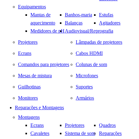
Equipamentos
Mantas de
Banhos-maria
Estufas
aquecimento
Balanças
Agitadores
Medidores de pH
Audiovisual/Reprografia
Projetores
Lâmpadas de projetores
Ecrans
Cabos HDMI
Comandos para projetores
Colunas de som
Mesas de mistura
Microfones
Guilhotinas
Suportes
Monitores
Armários
Reparações e Montagens
Montagens
Ecrans
Projetores
Quadros
Cavaletes
Sistema de som
Reparações