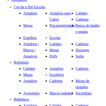
Creche e Pré-Escolar
Armários
Armários para
Cabides
Catres
Cadeiras
Mesas
Psicomotricidade
Banca de banho
e mudas
Espelhos
Escolar
Armários /
Cabides
Cadeiras
Blocos /
Mesas
Desporto
Arquivos
Puffs
Sofás
Refeitório
Cabides
Armários
Cadeiras
Mesas
Escritório
Armários
Cadeiras
Mesas de
reuniões
Acessórios
Blocos rodados
Secretárias
Biblioteca
Armários
Cabides
Cadeiras