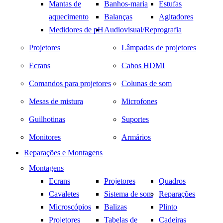
Mantas de
Banhos-maria
Estufas
aquecimento
Balanças
Agitadores
Medidores de pH
Audiovisual/Reprografia
Projetores
Lâmpadas de projetores
Ecrans
Cabos HDMI
Comandos para projetores
Colunas de som
Mesas de mistura
Microfones
Guilhotinas
Suportes
Monitores
Armários
Reparações e Montagens
Montagens
Ecrans
Projetores
Quadros
Cavaletes
Sistema de som
Reparações
Microscópios
Balizas
Plinto
Projetores
Tabelas de
Cadeiras