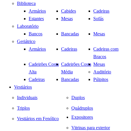
Biblioteca
Armários
Cabides
Cadeiras
Estantes
Mesas
Sofás
Laboratório
Bancos
Bancadas
Mesas
Geriátrico
Armários
Cadeiras
Cadeiras com
Braços
Cadeirões Costa
Cadeirões Costa
Mesas
Alta
Média
Auditório
Cadeiras
Bancadas
Púlpitos
Vestiários
Individuais
Duplos
Triplos
Quádruplos
Expositores
Vestiários em Fenólico
Vitrinas para exterior