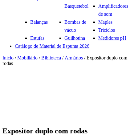
Basquetebol
Amplificadores
de som
Balanças
Bombas de
Maples
vácuo
Triciclos
Estufas
Guilhotina
Medidores pH
Catálogo de Material de Espuma 2026
Início
/
Mobiliário
/
Biblioteca
/
Armários
/ Expositor duplo com
rodas
Expositor duplo com rodas