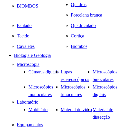
Quadros
BIOMBOS
Porcelana branca
Pautado
Quadriculado
Tecido
Cortiça
Cavaletes
Biombos
Biologia e Geologia
Microscopia
Câmaras digitais
Lupas
Microscópios
estereoscópicos
binoculares
Microscópios
Microscópios
Microscópios
monoculares
trinoculares
digitais
Laboratório
Mobiliário
Material de vidro
Material de
dissecção
Equipamentos