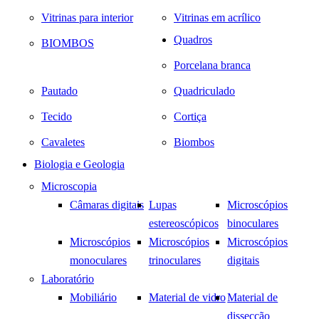
Vitrinas para interior
Vitrinas em acrílico
Quadros
BIOMBOS
Porcelana branca
Pautado
Quadriculado
Tecido
Cortiça
Cavaletes
Biombos
Biologia e Geologia
Microscopia
Câmaras digitais
Lupas
Microscópios
estereoscópicos
binoculares
Microscópios
Microscópios
Microscópios
monoculares
trinoculares
digitais
Laboratório
Mobiliário
Material de vidro
Material de
dissecção