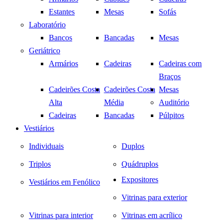
Estantes
Mesas
Sofás
Laboratório
Bancos
Bancadas
Mesas
Geriátrico
Armários
Cadeiras
Cadeiras com
Braços
Cadeirões Costa
Cadeirões Costa
Mesas
Alta
Média
Auditório
Cadeiras
Bancadas
Púlpitos
Vestiários
Individuais
Duplos
Triplos
Quádruplos
Expositores
Vestiários em Fenólico
Vitrinas para exterior
Vitrinas para interior
Vitrinas em acrílico