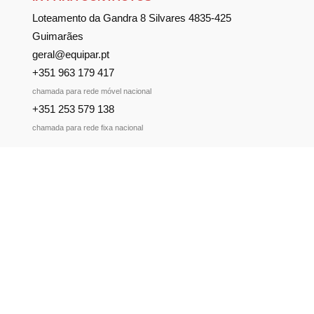
Loteamento da Gandra 8 Silvares 4835-425
Guimarães
geral@equipar.pt
+351 963 179 417
chamada para rede móvel nacional
+351 253 579 138
chamada para rede fixa nacional
SUBSCREVER NEWSLETTER
Não perca nossas novidades!
Política de Privacidade
Política de Cookies
Livro de Reclamações