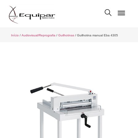
Início
/
Audiovisual/Reprografia
/
Guilhotinas
/ Guilhotina manual Eba 4305