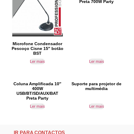
Preta 700W Party
Microfone Condensador
Pescoço Cisne 15″ botão
BST
Ler mais
Ler mais
Coluna Amplificada 10″
Suporte para projetor de
400W
multimédia
USB/BT/SD/AUX/BAT
Preta Party
Ler mais
Ler mais
IR PARA CONTACTOS