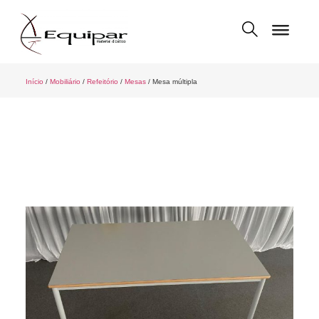
Início
/
Mobiliário
/
Refeitório
/
Mesas
/ Mesa múltipla