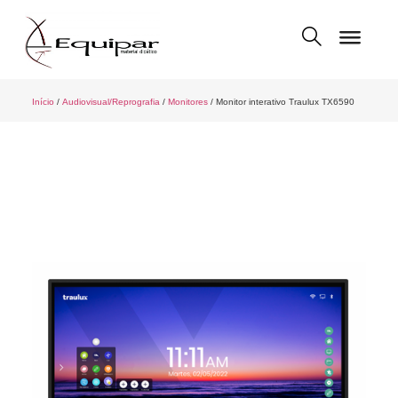
Início
/
Audiovisual/Reprografia
/
Monitores
/ Monitor interativo Traulux TX6590