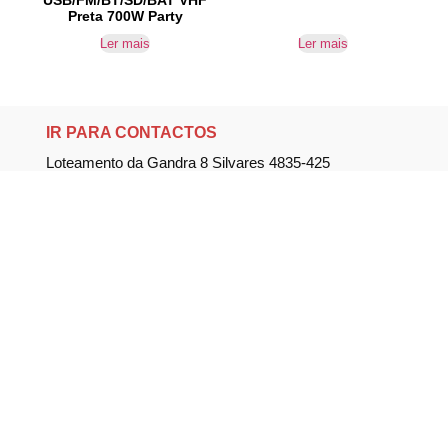
USB/FM/BT/SD/BAT VHF
Preta 700W Party
Ler mais
Ler mais
IR PARA CONTACTOS
Loteamento da Gandra 8 Silvares 4835-425
Guimarães
geral@equipar.pt
+351 963 179 417
chamada para rede móvel nacional
+351 253 579 138
chamada para rede fixa nacional
SUBSCREVER NEWSLETTER
Não perca nossas novidades!