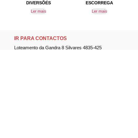
DIVERSÕES
ESCORREGA
Ler mais
Ler mais
IR PARA CONTACTOS
Loteamento da Gandra 8 Silvares 4835-425
Guimarães
geral@equipar.pt
+351 963 179 417
chamada para rede móvel nacional
+351 253 579 138
chamada para rede fixa nacional
SUBSCREVER NEWSLETTER
Não perca nossas novidades!