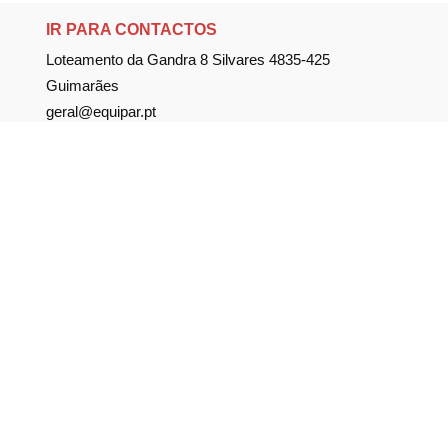
IR PARA CONTACTOS
Loteamento da Gandra 8 Silvares 4835-425
Guimarães
geral@equipar.pt
+351 963 179 417
chamada para rede móvel nacional
+351 253 579 138
chamada para rede fixa nacional
SUBSCREVER NEWSLETTER
Não perca nossas novidades!