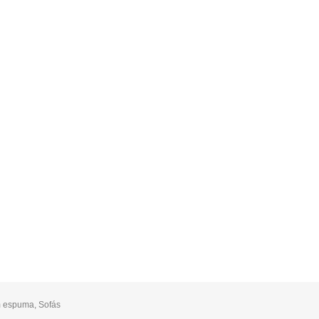
m espuma
,
Sofás