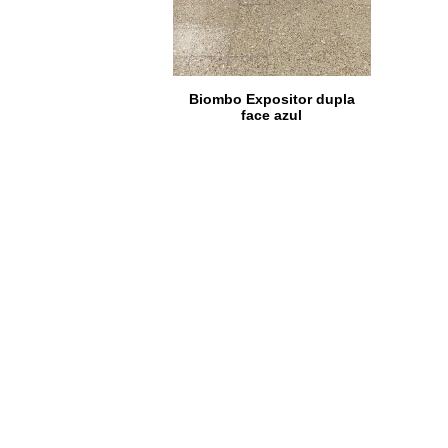
Biombo Expositor dupla
face azul
Ler mais
Reparação e venda de equipamentos
didáticos e outros