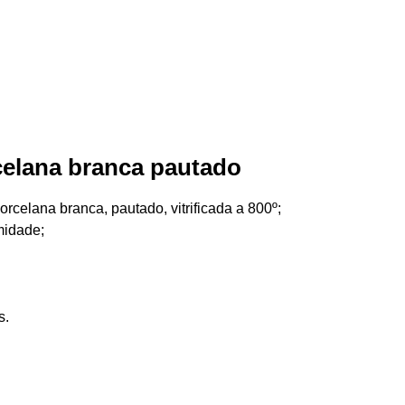
elana branca pautado
rcelana branca, pautado, vitrificada a 800º;
midade;
s.