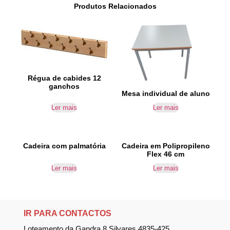
Produtos Relacionados
Régua de cabides 12
ganchos
Mesa individual de aluno
Ler mais
Ler mais
Cadeira com palmatória
Cadeira em Polipropileno
Flex 46 cm
Ler mais
Ler mais
IR PARA CONTACTOS
Loteamento da Gandra 8 Silvares 4835-425