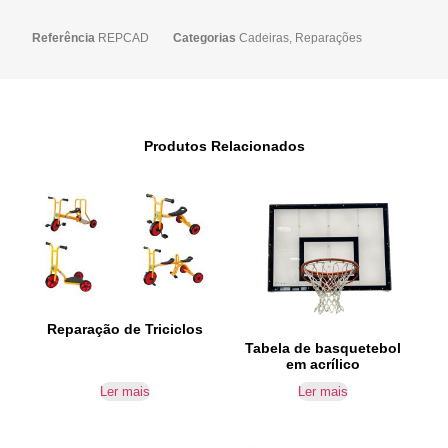
Referência
REPCAD
Categorias
Cadeiras
,
Reparações
Produtos Relacionados
Reparação de Triciclos
Tabela de basquetebol
em acrílico
Ler mais
Ler mais