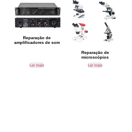
Reparação de
amplificadores de som
Reparação de
microscópios
Ler mais
Ler mais
IR PARA CONTACTOS
Loteamento da Gandra 8 Silvares 4835-425
Guimarães
geral@equipar.pt
+351 963 179 417
chamada para rede móvel nacional