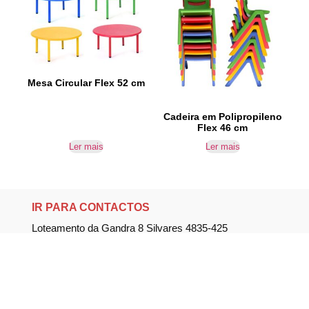
Mesa Circular Flex 52 cm
Cadeira em Polipropileno
Flex 46 cm
Ler mais
Ler mais
IR PARA CONTACTOS
Loteamento da Gandra 8 Silvares 4835-425
Guimarães
geral@equipar.pt
+351 963 179 417
chamada para rede móvel nacional