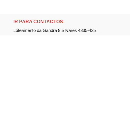
IR PARA CONTACTOS
Loteamento da Gandra 8 Silvares 4835-425
Guimarães
geral@equipar.pt
+351 963 179 417
chamada para rede móvel nacional
+351 253 579 138
chamada para rede fixa nacional
SUBSCREVER NEWSLETTER
Não perca nossas novidades!