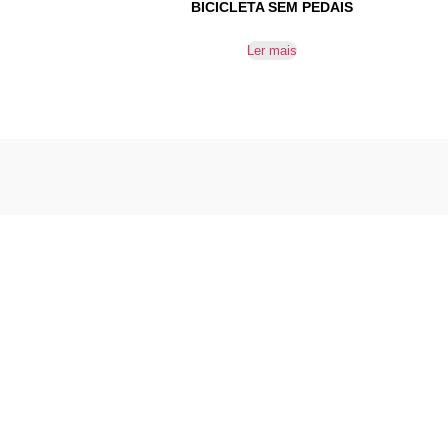
BICICLETA SEM PEDAIS
Ler mais
Reparação e venda de equipamentos
didáticos e outros