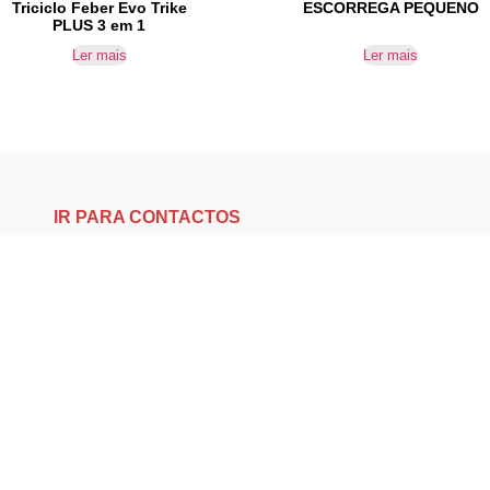
Triciclo Feber Evo Trike
ESCORREGA PEQUENO
PLUS 3 em 1
Ler mais
Ler mais
IR PARA CONTACTOS
Loteamento da Gandra 8 Silvares 4835-425 Guimarães
geral@equipar.pt
+351 963 179 417
chamada para rede móvel nacional
+351 253 579 138
chamada para rede fixa nacional