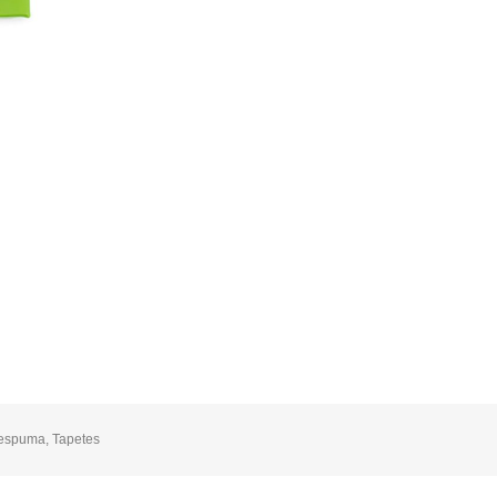
 espuma
,
Tapetes