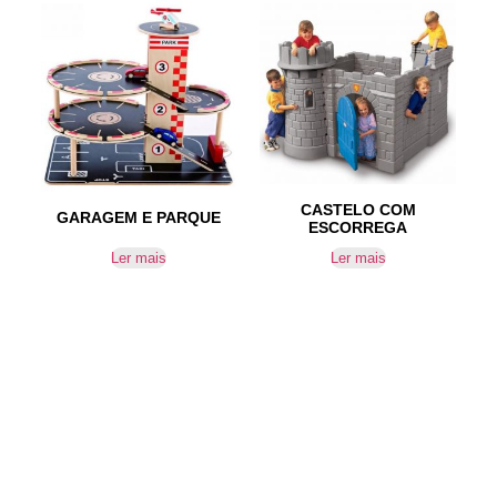
CASTELO COM
GARAGEM E PARQUE
ESCORREGA
Ler mais
Ler mais
IR PARA CONTACTOS
Loteamento da Gandra 8 Silvares 4835-425
Guimarães
geral@equipar.pt
+351 963 179 417