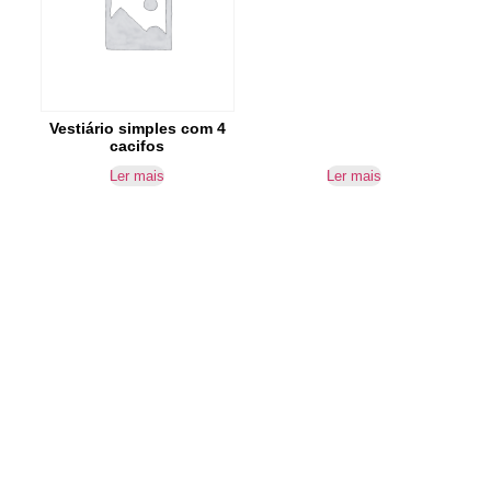
Vestiário simples com 4
cacifos
Ler mais
Ler mais
IR PARA CONTACTOS
Loteamento da Gandra 8 Silvares 4835-425
Guimarães
geral@equipar.pt
+351 963 179 417
chamada para rede móvel nacional
+351 253 579 138
chamada para rede fixa nacional