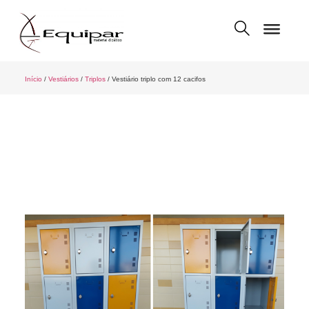
Início
/
Vestiários
/
Triplos
/ Vestiário triplo com 12 cacifos