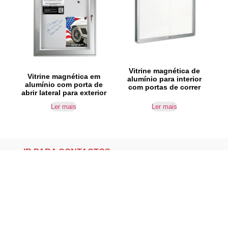
Vitrine magnética de
Vitrine magnética em
alumínio para interior
alumínio com porta de
com portas de correr
abrir lateral para exterior
Ler mais
Ler mais
IR PARA CONTACTOS
Loteamento da Gandra 8 Silvares 4835-425
Guimarães
geral@equipar.pt
+351 963 179 417
chamada para rede móvel nacional