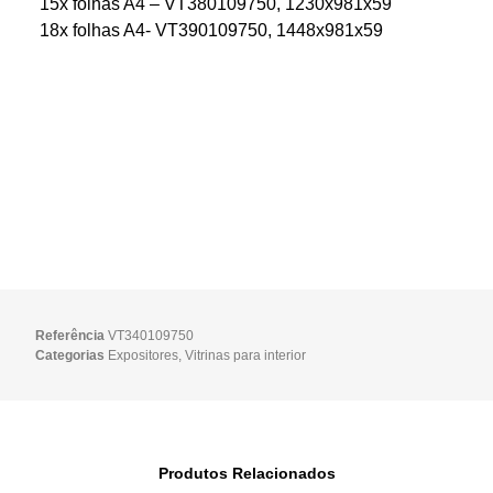
15x folhas A4 – VT380109750, 1230x981x59
18x folhas A4- VT390109750, 1448x981x59
Referência
VT340109750
Categorias
Expositores
,
Vitrinas para interior
Produtos Relacionados