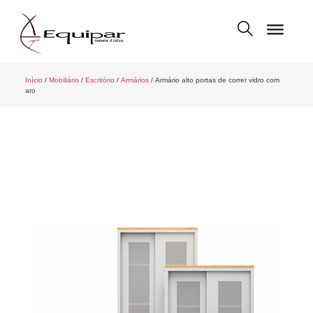
Início
/
Mobiliário
/
Escritório
/
Armários
/ Armário alto portas de correr vidro com
aro