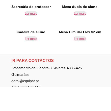
Secretária de professor
Mesa dupla de aluno
Ler mais
Ler mais
Cadeira de aluno
Mesa Circular Flex 52 cm
Ler mais
Ler mais
IR PARA CONTACTOS
Loteamento da Gandra 8 Silvares 4835-425
Guimarães
geral@equipar.pt
+351 963 179 417
chamada para rede móvel nacional
+351 253 579 138
chamada para rede fixa nacional