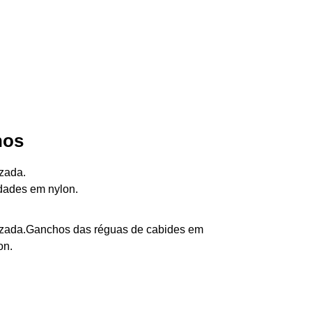
hos
zada.
dades em nylon.
zada.Ganchos das réguas de cabides em
on.