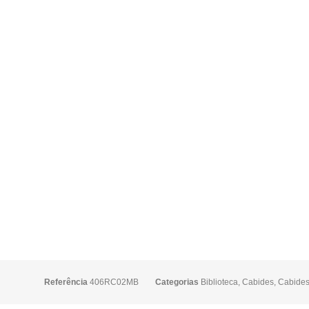
Referência
406RC02MB
Categorias
Biblioteca
,
Cabides
,
Cabide