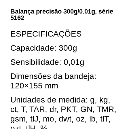
Balança precisão 300g/0.01g, série
5162
ESPECIFICAÇÕES
Capacidade: 300g
Sensibilidade: 0,01g
Dimensões da bandeja:
120×155 mm
Unidades de medida: g, kg,
ct, T, TAR, dr, PKT, GN, TMR,
gsm, tlJ, mo, dwt, oz, lb, tlT,
ozt, tlH, %