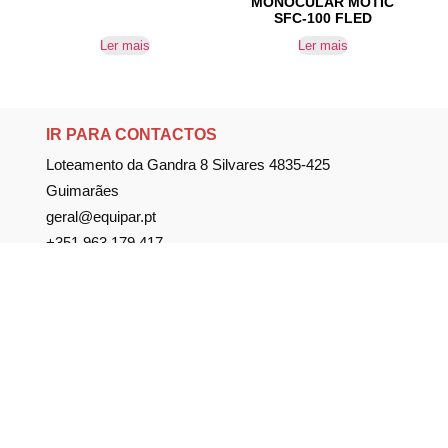
MONOCULAR MOTIC
SFC-100 FLED
Ler mais
Ler mais
IR PARA CONTACTOS
Loteamento da Gandra 8 Silvares 4835-425
Guimarães
geral@equipar.pt
+351 963 179 417
chamada para rede móvel nacional
+351 253 579 138
chamada para rede fixa nacional
SUBSCREVER NEWSLETTER
Não perca nossas novidades!