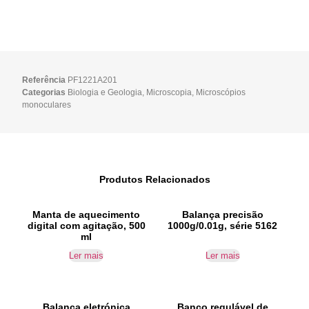
Referência
PF1221A201
Categorias
Biologia e Geologia
,
Microscopia
,
Microscópios
monoculares
Produtos Relacionados
Manta de aquecimento
Balança precisão
digital com agitação, 500
1000g/0.01g, série 5162
ml
Ler mais
Ler mais
Balança eletrónica
Banco regulável de