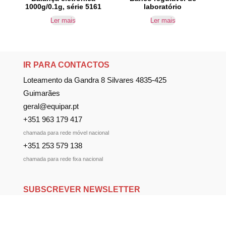
1000g/0.1g, série 5161
laboratório
Ler mais
Ler mais
IR PARA CONTACTOS
Loteamento da Gandra 8 Silvares 4835-425
Guimarães
geral@equipar.pt
+351 963 179 417
chamada para rede móvel nacional
+351 253 579 138
chamada para rede fixa nacional
SUBSCREVER NEWSLETTER
Não perca nossas novidades!