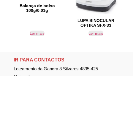
Balança de bolso
100g/0.01g
LUPA BINOCULAR
OPTIKA SFX-33
Ler mais
Ler mais
IR PARA CONTACTOS
Loteamento da Gandra 8 Silvares 4835-425
Guimarães
geral@equipar.pt
+351 963 179 417
chamada para rede móvel nacional
+351 253 579 138
chamada para rede fixa nacional