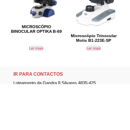
MICROSCÓPIO
BINOCULAR OPTIKA B-69
Microscópio Trinocular
Motic B1-223E-SP
Ler mais
Ler mais
IR PARA CONTACTOS
Loteamento da Gandra 8 Silvares 4835-425
Guimarães
geral@equipar.pt
+351 963 179 417
chamada para rede móvel nacional
+351 253 579 138
chamada para rede fixa nacional