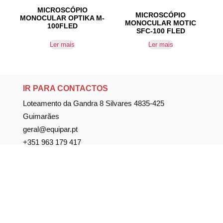
MICROSCÓPIO
MICROSCÓPIO
MONOCULAR OPTIKA M-
MONOCULAR MOTIC
100FLED
SFC-100 FLED
Ler mais
Ler mais
IR PARA CONTACTOS
Loteamento da Gandra 8 Silvares 4835-425
Guimarães
geral@equipar.pt
+351 963 179 417
chamada para rede móvel nacional
+351 253 579 138
chamada para rede fixa nacional
SUBSCREVER NEWSLETTER