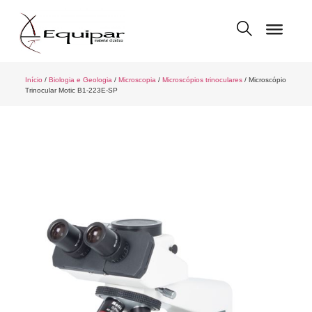
Início
/
Biologia e Geologia
/
Microscopia
/
Microscópios trinoculares
/ Microscópio
Trinocular Motic B1-223E-SP